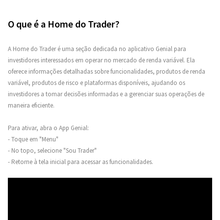
O que é a Home do Trader?
A Home do Trader é uma seção dedicada no aplicativo Genial para
investidores interessados em operar no mercado de renda variável. Ela
oferece informações detalhadas sobre funcionalidades, produtos de renda
variável, produtos de risco e plataformas disponíveis, ajudando os
investidores a tomar decisões informadas e a gerenciar suas operações de
maneira eficiente.
Para ativar, abra o App Genial:
- Toque em "Menu"
- No topo, selecione "Sou Trader"
- Retorne à tela inicial para acessar as funcionalidades.